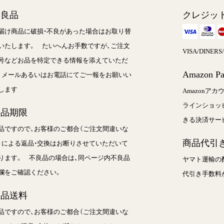
不良品
クレジッ
届け商品に破損・不良があった場合はお取り替
いたします。 たいへんお手数ですが、ご注文
VISA/DINER
号などお品を特定できる情報を添えていただ
Amazon P
、メールあるいはお電話にてご一報をお願いい
します
Amazonア
ラインショッ
返品期限
きる決済サー
品ですので、お客様のご都合（ご注文間違いな
商品代引き
）による返品・交換はお断りさせていただいて
ります。 不良品の場合は、同ページ内不良品
ヤマト運輸の
欄をご確認ください。
代引き手数料
返品送料
品ですので、お客様のご都合（ご注文間違いな