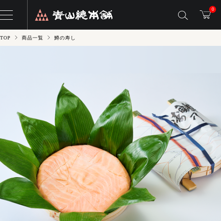
0
TOP
商品一覧
鱒の寿し